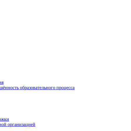
ия
щённость образовательного процесса
ржки
ной организацией