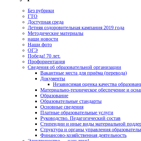
Без рубрики
ГТО
Доступная среда
Летняя оздоровительная кампания 2019 года
Методические материалы
наши новости
Наши фото
ОГЭ
Победа! 70 лет.
Профориентация
Сведения об образовательной организации
Вакантные места для приёма (перевода)
Документы
Независимая оценка качества образован
Материально-техническое обеспечение и осна
Образование
Образовательные стандарты
Основные сведения
Платные образовательные услуги
Руководство. Педагогический состав
Стипендии и иные виды материальной подде
Структура и органы управления образователь
Финансово-хозяйственная деятельность
Электричество — наш друг!