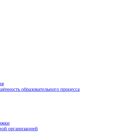
ия
щённость образовательного процесса
ржки
ной организацией